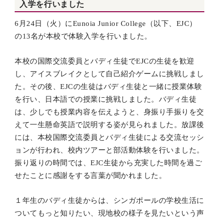
入学を行いました
6
月24日（火）にEunoia Junior College（以下、EJC）
の13名が本校で体験入学を行いました。
本校の国際交流委員とバディ生徒でEJCの生徒を歓迎
し、アイスブレイクとして自己紹介ゲームに挑戦しまし
た。その後、EJCの生徒はバディ生徒と一緒に授業体験
を行い、日本語での授業に挑戦しました。バディ生徒
は、少しでも授業内容を伝えようと、身振り手振りを交
えて一生懸命英語で説明する姿が見られました。放課後
には、本校国際交流委員とバディ生徒による交流セッシ
ョンが行われ、校内ツアーと部活動体験を行いました。
振り返りの時間では、EJC生徒から充実した時間を過ご
せたことに感謝をする言葉が聞かれました。
１年生のバディ生徒からは、シンガポールの学校生活に
ついてもっと知りたい、現地校の様子を見たいという声