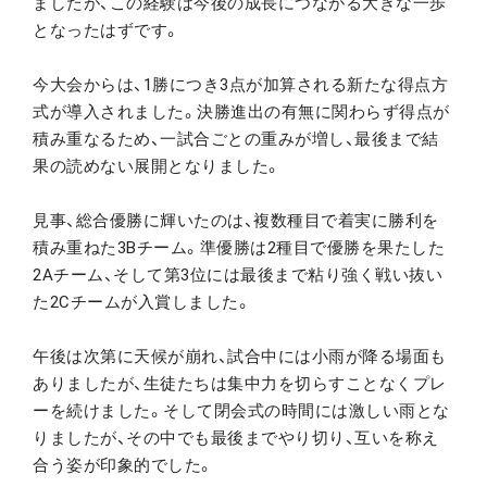
ましたが、この経験は今後の成長につながる大きな一歩
となったはずです。
今大会からは、1勝につき3点が加算される新たな得点方
式が導入されました。決勝進出の有無に関わらず得点が
積み重なるため、一試合ごとの重みが増し、最後まで結
果の読めない展開となりました。
見事、総合優勝に輝いたのは、複数種目で着実に勝利を
積み重ねた3Bチーム。準優勝は2種目で優勝を果たした
2Aチーム、そして第3位には最後まで粘り強く戦い抜い
た2Cチームが入賞しました。
午後は次第に天候が崩れ、試合中には小雨が降る場面も
ありましたが、生徒たちは集中力を切らすことなくプレ
ーを続けました。そして閉会式の時間には激しい雨とな
りましたが、その中でも最後までやり切り、互いを称え
合う姿が印象的でした。