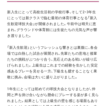
新入生にとって高校生活初の学校行事、そして2・3年生
にとっては新クラスで臨む最初の体育行事となる「新入
生歓迎球技大会」が開催されました。午前中は晴天に恵
まれ、グラウンドや体育館には生徒たちの元気な声が響
き渡りました。
「新入生歓迎」というフレッシュな響きとは裏腹に、各会
場では白熱した試合が展開され、先輩たちの意地と後輩
たちの挑戦がぶつかり合う、見応えのある戦いが繰り広
げられました。上級生はこれまでの経験を生かした安定
感あるプレーを見せる一方、下級生も臆することなく果
敢に挑み、会場は大いに盛り上がりました。
1年生にとっては初めての球技大会となりましたが、仲
間と声を掛け合いながら懸命にプレーする姿が多く見ら
れました。結果としては上級生の壁を感じる場面もあり