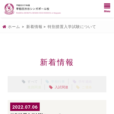
Menu
ホーム
>
新着情報
>
特別措置入学試験について
新着情報
すべて
学校行事
学年連絡
進路関連
入試関連
ご連絡
2022.07.06