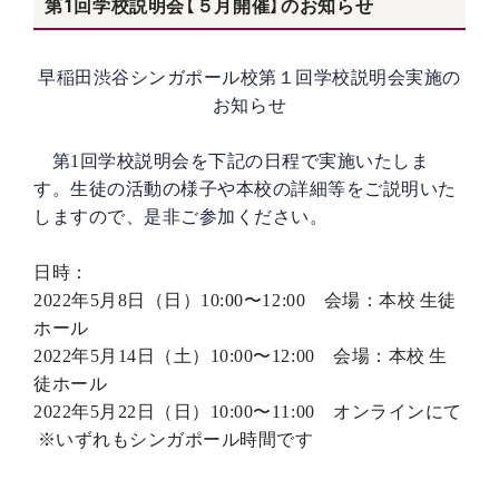
第1回学校説明会【５月開催】のお知らせ
早稲田渋谷シンガポール校第１回学校説明会実施の
お知らせ
第
1
回学校説明会を下記の日程で実施いたしま
す。生徒の活動の様子や本校の詳細等をご説明いた
します
ので、
是非ご参加ください。
日時：
2022
年
5
月
8
日（日）
10
:00
〜
12
:00
会場：本校
生徒
ホール
2022
年
5
月
14
日（土）
10:00
〜
12:00
会場：本校
生
徒ホール
2022
年
5
月
22
日（日）
10:00
〜
11:00
オンラインにて
※
いずれもシンガポール時間
です