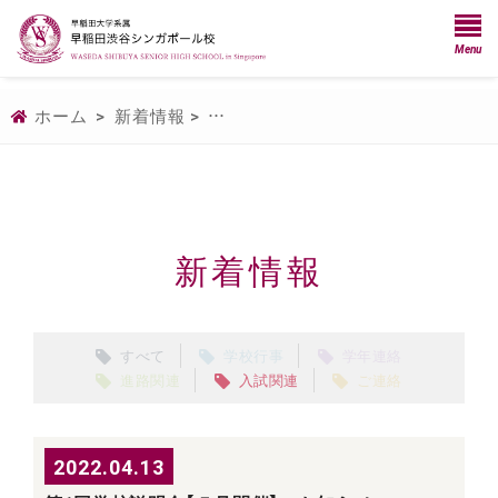
Menu
ホーム
>
新着情報
>
第1回学校説明会【５月開催】のお知
新着情報
すべて
学校行事
学年連絡
進路関連
入試関連
ご連絡
2022.04.13