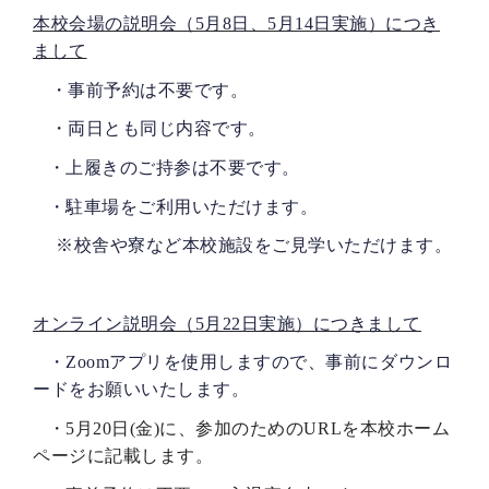
本校会場の説明会（5月8日、5月14日実施）につき
まして
・事前予約は不要です。
・両日とも
同じ内容です。
・上履きのご持参は不要です。
・駐車場をご利用いただけます。
※校舎や寮など本校施設をご見学いただけます。
オンライン説明会（5月22日実施）につきまして
・
Zoom
アプリを使用しますので、
事前にダウンロ
ードをお願いいたします。
・
5
月
20
日
(
金
)に、参加のための
URL
を本校ホーム
ページに記載します。