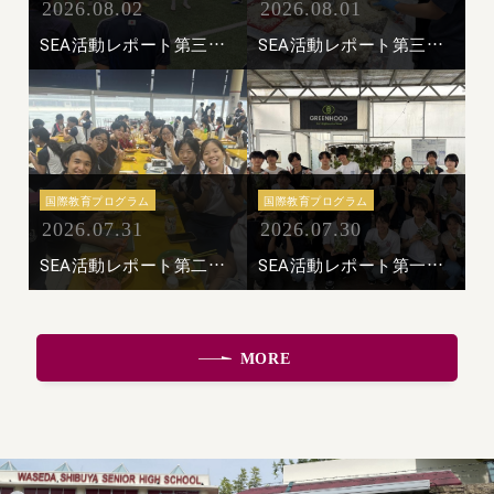
2026.08.02
2026.08.01
SEA活動レポート第三弾 ボランティア活動②サッカークリニック
SEA活動レポート第三弾 ボランティア活動①Krsna's Free Meals
国際教育プログラム
国際教育プログラム
2026.07.31
2026.07.30
SEA活動レポート第二弾 現地校体験：River Valley High Schoolを訪問
SEA活動レポート第一弾 施設訪問③Urban Farm
MORE