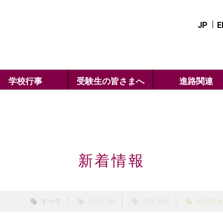
JP
E
学校行事
受験生の皆さまへ
進路関連
新着情報
すべて
学校行事
学年連絡
進路関