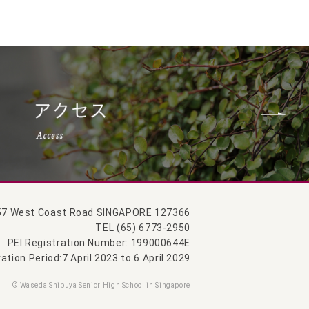
57 West Coast Road SINGAPORE 127366
TEL (65) 6773-2950
PEI Registration Number: 199000644E
ation Period:7 April 2023 to 6 April 2029
© Waseda Shibuya Senior High School in Singapore