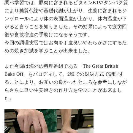
調べ学習では、豚肉に含まれるビタミンB1やタンパク質
により糖質代謝や基礎代謝が上がり、生姜に含まれるジ
ンゲロールにより体の表面温度が上がり、体内温度が下
がると言うことを知りました。その効果によって疲労回
復や食欲増進の手助けになるそうです。
今回の調理実習ではお肉を丁度良いやわらかさにするた
めの焼き加減を学ぶことが出来ました。
また今回は海外の料理番組である「The Great British
Bake Off」をパロディして、2班での対決方式で調理す
ることにより、お互いの良かったところを参考にしなが
らさらに良い生姜焼きの作り方を学ぶことが出来まし
た。