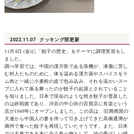
2022.11.07
クッキング部更新
11
月4日 (金)に「餃子の歴史」をテーマに調理実習をし
ました。
調べ学習では、中国の漢方医である張機が、凍傷に苦し
む村人たちのために、体を温める漢方薬やスパイスをラ
ム肉と一緒に小麦粉の皮で包み込み、それを温かいスー
プに入れて振る舞ったのが餃子の起源とされていること
を知りました。日本で現在のような焼き餃子が普及した
のは終戦後であり、渋谷の中心街の百貨店に有楽という
店が1948年にオープンしました。この店は、旧満洲国の
大連から中国人の妻を伴って引き上げてきた高橋通博が
満州で食べた餃子を再現していたそうです。また、日本
では主食である米に合う食べ物として、油の香ばしい焼