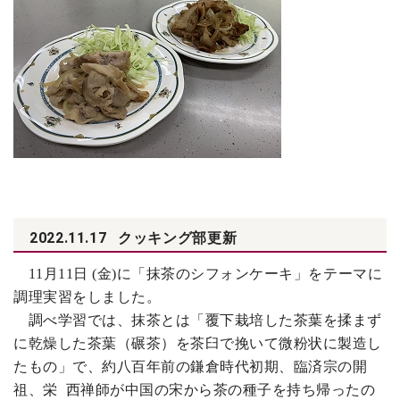
2022.11.17
クッキング部更新
11
月11日 (金)に「抹茶のシフォンケーキ」をテーマに
調理実習をしました。
調べ学習では、抹茶とは「覆下栽培した茶葉を揉まず
に乾燥した茶葉（碾茶）を茶臼で挽いて微粉状に製造し
たもの」で、約八百年前の鎌倉時代初期、臨済宗の開
祖、栄 西禅師が中国の宋から茶の種子を持ち帰ったの