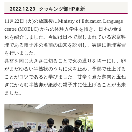
2022.12.23
クッキング部HP更新
11
月22日 (火)の放課後にMinistry of Education Language
centre (MOELC) からの体験入学生を招き、日本の食文
化を紹介しました。今回は日本で親しまれている家庭料
理である親子丼の名前の由来を説明し、実際に調理実習
を行いました。
具材を同じ大きさに切ることで火の通りを均一にし、卵
がまだゆるい半熟状のうちに火を止め、予熱で仕上げる
ことがコツであると学びました。甘辛く煮た鶏肉と玉ね
ぎにからむ半熟卵が絶妙な親子丼に仕上げることが出来
ました。