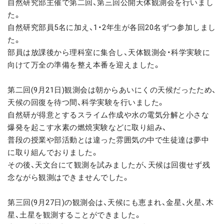
自然研究部主催で第二回、第三回公開天体観測会を行いまし
た。
自然研究部員5名に加え、1・2年生が各回20名ずつ参加しまし
た。
部員は放課後から理科室に集合し、天体観測会・科学実験に
向けて万全の準備を整え本番を迎えました。
第二回(9月21日)観測会は朝からあいにくの天候だったため、
天候の回復を待つ間、科学実験を行いました。
自然研が得意とするスライム作成や水の電気分解と小さな
爆発を起こす水素の燃焼実験などに取り組み、
普段の授業や部活動とは違った雰囲気の中で生徒達は夢中
に取り組んでおりました。
その後、天文台にて観測を試みましたが、天候は回復せず残
念ながら観測はできませんでした。
第三回(9月27日)の観測会は、天候にも恵まれ、金星、火星、木
星、土星を観測することができました。